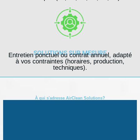
SOLUTIONS SUR MESURE
Entretien ponctuel ou contrat annuel, adapté
à vos contraintes (horaires, production,
techniques).
À qui s'adresse AirClean Solutions?