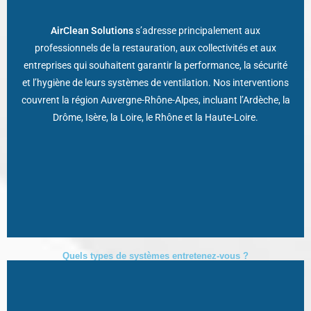
Restaurateur, gestionnaire d’établissement public, responsable
industriel ou copropriétaire, notre expertise s’adapte à toutes
AirClean Solutions
s’adresse principalement aux
les configurations : cuisine professionnelle, bureaux, locaux
professionnels de la restauration, aux collectivités et aux
collectifs, ateliers ou bâtiments publics.
entreprises qui souhaitent garantir la performance, la sécurité
et l’hygiène de leurs systèmes de ventilation. Nos interventions
C’est la garantie d’un service pro, personnalisé et conforme à
couvrent la région Auvergne-Rhône-Alpes, incluant l’Ardèche, la
toutes les obligations réglementaires.
Drôme, Isère, la Loire, le Rhône et la Haute-Loire.
Un partenaire fiable, rassurant et local !
Quels types de systèmes entretenez-vous ?