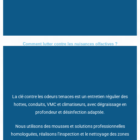
Comment lutter contre les nuisances olfactives ?
Un système sain = moins d’odeurs, meilleure qualité d’air et
La clé contre les odeurs tenaces est un entretien régulier des
image positive auprès des clients, des équipes et des autorités.
hottes, conduits, VMC et climatiseurs, avec dégraissage en
profondeur et désinfection adaptée.
Nous proposons l'installation de neutraliseur d'odeurs utilisant
AIR CLEAN BOX
l'ozone :
Nous utilisons des mousses et solutions professionnelles
homologuées, réalisons l’inspection et le nettoyage des zones
Contactez-nous pour analyser votre problématique et définir le