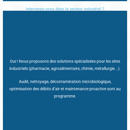
Intervenez-vous dans le secteur industriel ?
Nos interventions respectent scrupuleusement les normes ISO,
Oui ! Nous proposons des solutions spécialisées pour les sites
industriels (pharmacie, agroalimentaire, chimie, métallurgie...).
GMP, ICPE, HACCP pour garantir la sécurité des équipes, la
conformité des installations et la qualité des productions.
Audit, nettoyage, décontamination microbiologique,
optimisation des débits d’air et maintenance proactive sont au
L’accompagnement est global, sur mesure et adapté à toutes
les contraintes industrielles !
programme.