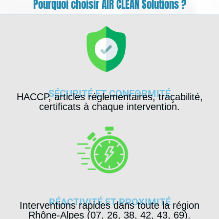
Pourquoi choisir AIR CLEAN Solutions ?
SÉCURITÉ ET CONFORMITÉ
HACCP, articles réglementaires, traçabilité,
certificats à chaque intervention.
RÉACTIVITÉ ET PROXIMITÉ
Interventions rapides dans toute la région
Rhône-Alpes (07, 26, 38, 42, 43, 69).