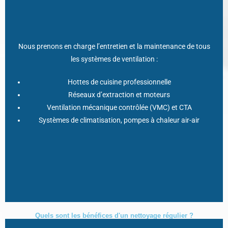
Nous prenons en charge l’entretien et la maintenance de tous
Chaque intervention inclut l’analyse technique, le
les systèmes de ventilation :
nettoyage/dégraissage, la désinfection et la remise de
certificats de conformité.
Hottes de cuisine professionnelle
Réseaux d’extraction et moteurs
Peu importe la complexité de vos installations, notre équipe
Ventilation mécanique contrôlée (VMC) et CTA
s’adapte pour garantir propreté, sécurité, durabilité et confort !
Systèmes de climatisation, pompes à chaleur air-air
Quels sont les bénéfices d'un nettoyage régulier ?